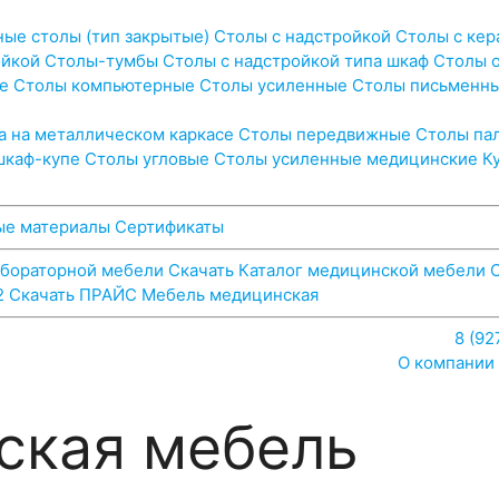
ель
ые столы (тип закрытые)
Столы с надстройкой
Столы с кер
ойкой
Столы-тумбы
Столы с надстройкой типа шкаф
Столы 
е
Столы компьютерные
Столы усиленные
Столы письменн
а на металлическом каркасе
Столы передвижные
Столы па
шкаф-купе
Столы угловые
Столы усиленные медицинские
К
ые материалы
Сертификаты
абораторной мебели
Скачать Каталог медицинской мебели
2
Скачать ПРАЙС Мебель медицинская
8 (92
О компании
ская мебель