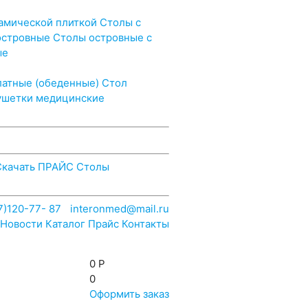
›
амической плиткой
Столы с
островные
Столы островные с
ые
›
латные (обеденные)
Стол
ушетки медицинские
Скачать ПРАЙС Столы
7)120-77- 87
|
interonmed@mail.ru
Новости
Каталог
Прайс
Контакты
0
Р
0
Оформить заказ